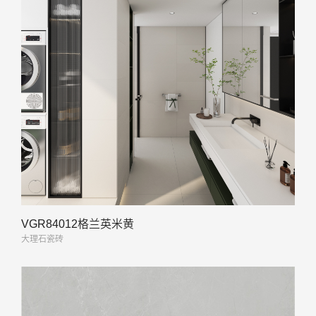
VGR84012格兰英米黄
大理石瓷砖