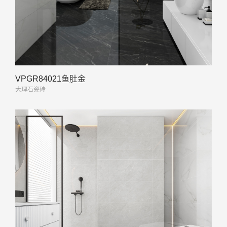
VPGR84021鱼肚金
大理石瓷砖