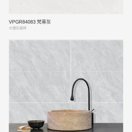
VPGR84083 梵蒂灰
大理石瓷砖