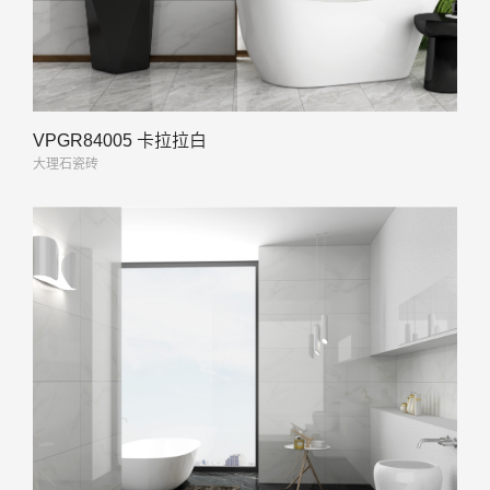
VPGR84005 卡拉拉白
大理石瓷砖