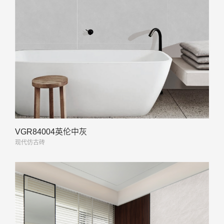
VGR84004英伦中灰
现代仿古砖