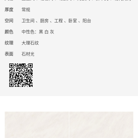
厚度
常规
空间
卫生间 、厨房 、工程 、卧室 、阳台
颜色
中性色：黑 白 灰
纹理
大理石纹
表面
石材光