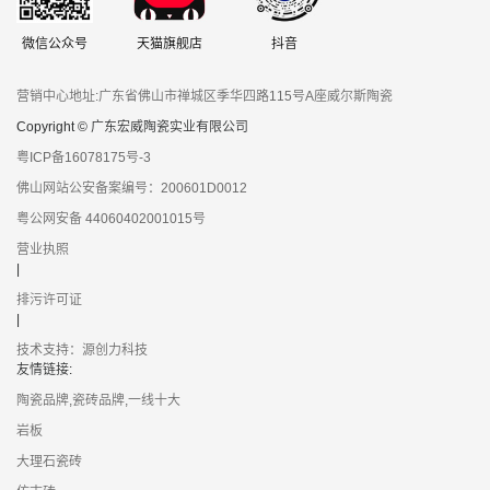
微信公众号
天猫旗舰店
抖音
营销中心地址:广东省佛山市禅城区季华四路115号A座威尔斯陶瓷
Copyright © 广东宏威陶瓷实业有限公司
粤ICP备16078175号-3
佛山网站公安备案编号：200601D0012
粤公网安备 44060402001015号
营业执照
|
排污许可证
|
技术支持：源创力科技
友情链接:
陶瓷品牌,瓷砖品牌,一线十大
岩板
大理石瓷砖