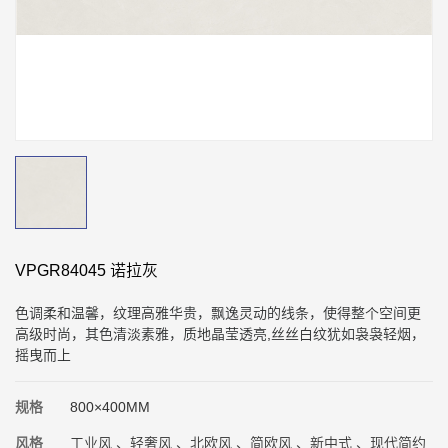
VPGR84045 诺拉灰
色调柔和温馨，纹理高雅华贵，飘逸灵动的线条，使得整个空间更
高级时尚，其色清淡素雅，质地晶莹透亮,丝丝白纹犹如袅袅轻烟，
摇曳而上
规格
800×400MM
风格
工业风 、轻奢风 、北欧风 、简欧风 、新中式 、现代简约