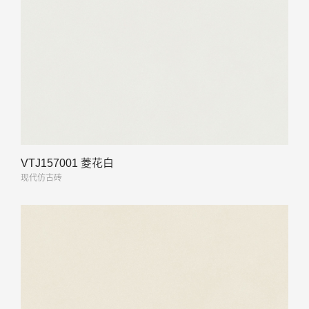
VTJ157001 菱花白
现代仿古砖