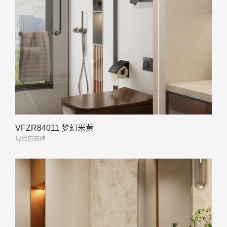
VFZR84011 梦幻米黄
现代仿古砖