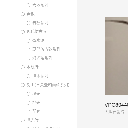
大地系列
岩板
岩板系列
现代仿古砖
微水泥
现代仿古砖系列
缎光釉系列
木纹砖
臻木系列
厨卫(玉灵璧釉面砖系列)
墙砖
地砖
VPG804
配套
大理石瓷砖
抛光砖