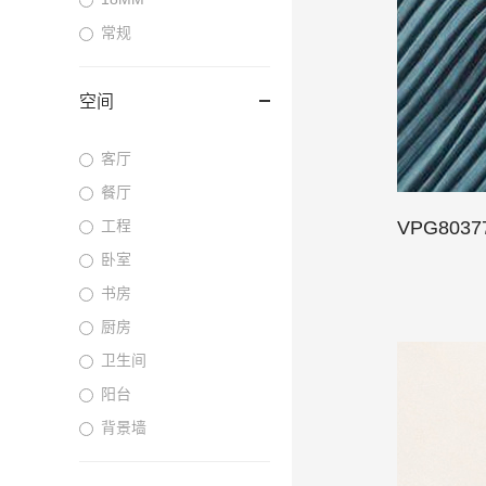
常规
空间
客厅
餐厅
工程
VPG803
卧室
书房
厨房
卫生间
阳台
背景墙