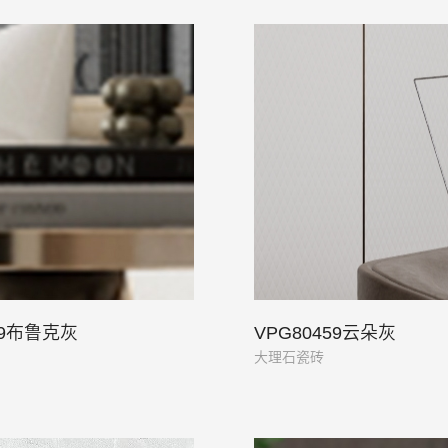
49布鲁克灰
VPG80459云朵灰
大理石瓷砖