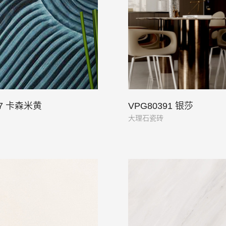
77 卡森米黄
VPG80391 银莎
大理石瓷砖