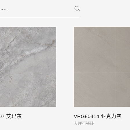
007 艾玛灰
VPG80414 亚克力灰
大理石瓷砖