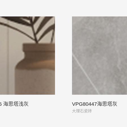
46 海思塔浅灰
VPG80447海思塔灰
大理石瓷砖