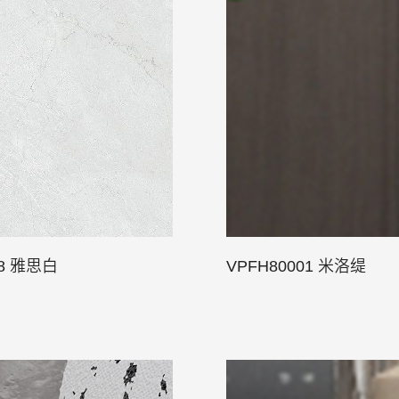
58 雅思白
VPFH80001 米洛缇