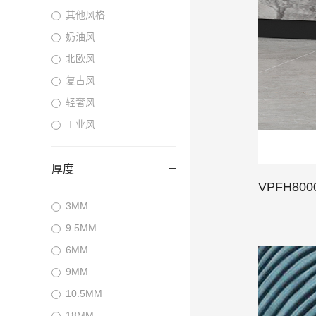
其他风格
奶油风
北欧风
复古风
轻奢风
工业风
厚度
VPFH80
3MM
9.5MM
6MM
9MM
10.5MM
18MM