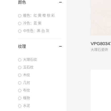
颜色
暖色：红 黄 橙 棕 彩
冷色：蓝 紫
中性色：黑 白 灰
VPG803
纹理
大理石瓷砖
大理石纹
玉石纹
木纹
几何
布纹
植物
水泥