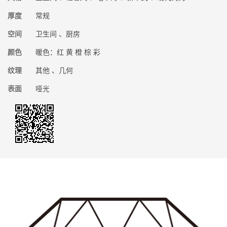
厚度
常规
空间
卫生间 、厨房
颜色
暖色：红 黄 橙 棕 彩
纹理
其他 、几何
表面
哑光