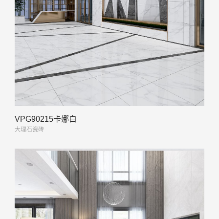
VPG90215卡娜白
大理石瓷砖