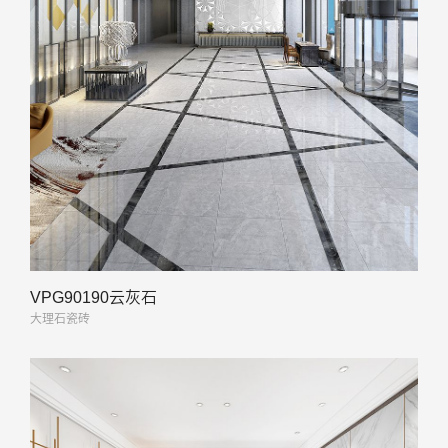
VPG90190云灰石
大理石瓷砖