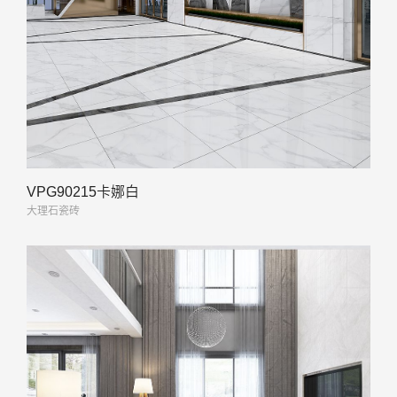
VPG90215卡娜白
大理石瓷砖