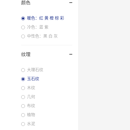
颜色
暖色：红 黄 橙 棕 彩
冷色：蓝 紫
中性色：黑 白 灰
纹理
大理石纹
玉石纹
木纹
几何
布纹
植物
水泥