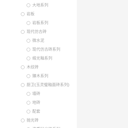
大地系列
岩板
岩板系列
现代仿古砖
微水泥
现代仿古砖系列
缎光釉系列
木纹砖
臻木系列
厨卫(玉灵璧釉面砖系列)
墙砖
地砖
配套
抛光砖