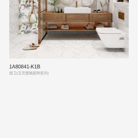
1A80841-K1B
厨卫(玉灵璧釉面砖系列)