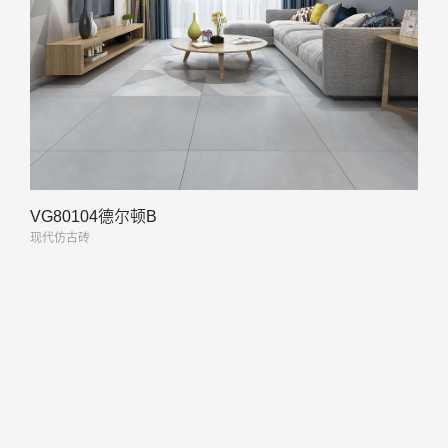
VG80104德尔顿B
现代仿古砖