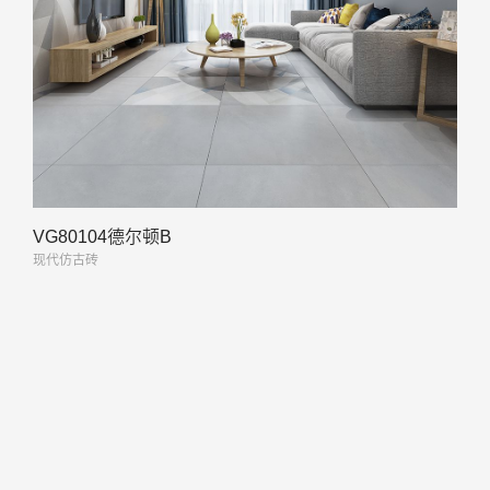
VG80104德尔顿B
现代仿古砖