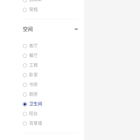
常规
空间
客厅
餐厅
工程
卧室
书房
厨房
卫生间
阳台
背景墙