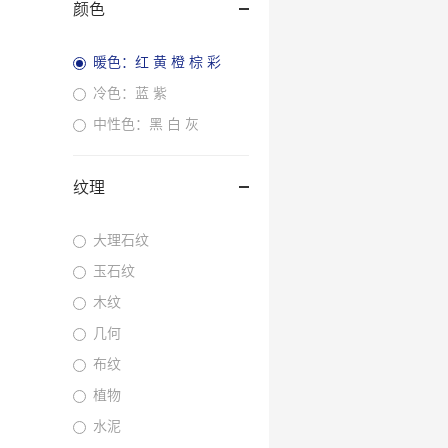
颜色
暖色：红 黄 橙 棕 彩
冷色：蓝 紫
中性色：黑 白 灰
纹理
大理石纹
玉石纹
木纹
几何
布纹
植物
水泥