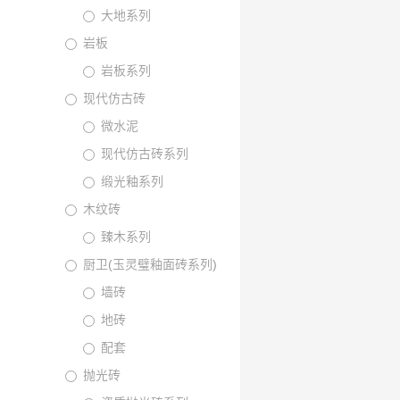
大地系列
岩板
岩板系列
现代仿古砖
微水泥
现代仿古砖系列
缎光釉系列
木纹砖
臻木系列
厨卫(玉灵璧釉面砖系列)
墙砖
地砖
配套
抛光砖