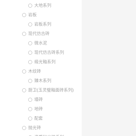
大地系列
岩板
岩板系列
现代仿古砖
微水泥
现代仿古砖系列
缎光釉系列
木纹砖
臻木系列
厨卫(玉灵璧釉面砖系列)
墙砖
地砖
配套
抛光砖