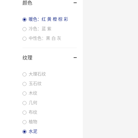
颜色
暖色：红 黄 橙 棕 彩
冷色：蓝 紫
中性色：黑 白 灰
纹理
大理石纹
玉石纹
木纹
几何
布纹
植物
水泥