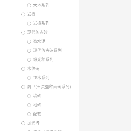
大地系列
岩板
岩板系列
现代仿古砖
微水泥
现代仿古砖系列
缎光釉系列
木纹砖
臻木系列
厨卫(玉灵璧釉面砖系列)
墙砖
地砖
配套
抛光砖