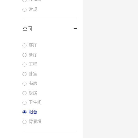
常规
空间
客厅
餐厅
工程
卧室
书房
厨房
卫生间
阳台
背景墙