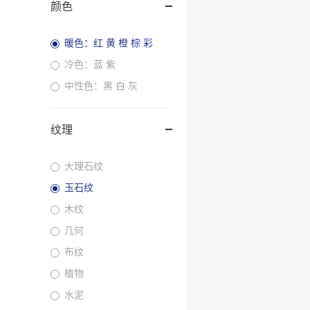
颜色
暖色：红 黄 橙 棕 彩
冷色：蓝 紫
中性色：黑 白 灰
纹理
大理石纹
玉石纹
木纹
几何
布纹
植物
水泥